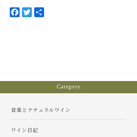
Fa
T
共
ce
wi
有
bo
tt
ok
er
Category
音楽とナチュラルワイン
ワイン日記