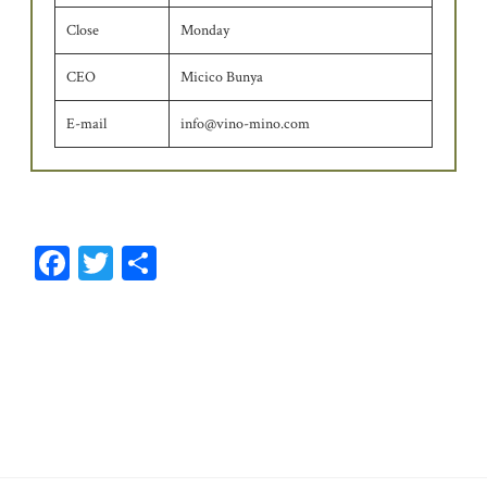
Close
Monday
CEO
Micico Bunya
E-mail
info@vino-mino.com
Fa
T
共
ce
wi
有
bo
tt
ok
er