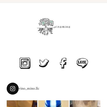
vino_mino.llc