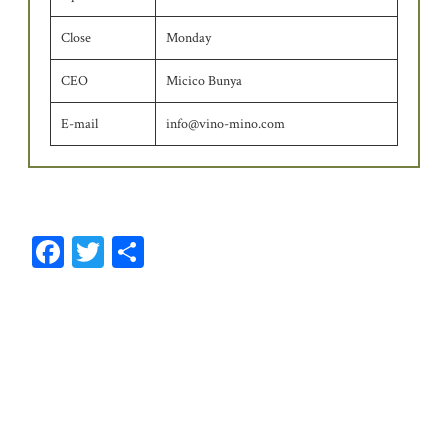
Close
Monday
CEO
Micico Bunya
E-mail
info@vino-mino.com
Fa
T
共
ce
wi
有
bo
tt
ok
er